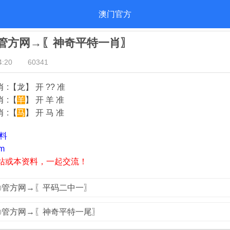
澳门官方
会㊣管方网→〖神奇平特一肖〗
:20
60341
:【龙】 开 ?? 准
 :【
羊
】 开 羊 准
 :【
马
】 开 马 准
资料
m
站或本资料，一起交流！
会㊣管方网→〖平码二中一〗
会㊣管方网→〖神奇平特一尾〗