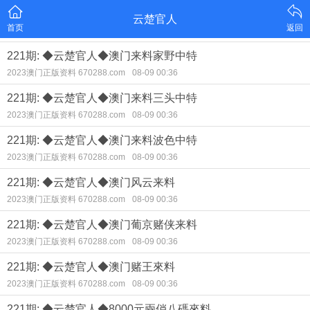
云楚官人
首页
返回
221期: ◆云楚官人◆澳门来料家野中特
2023澳门正版资料 670288.com
08-09 00:36
221期: ◆云楚官人◆澳门来料三头中特
2023澳门正版资料 670288.com
08-09 00:36
221期: ◆云楚官人◆澳门来料波色中特
2023澳门正版资料 670288.com
08-09 00:36
221期: ◆云楚官人◆澳门风云来料
2023澳门正版资料 670288.com
08-09 00:36
221期: ◆云楚官人◆澳门葡京赌侠来料
2023澳门正版资料 670288.com
08-09 00:36
221期: ◆云楚官人◆澳门赌王來料
2023澳门正版资料 670288.com
08-09 00:36
221期: ◆云楚官人◆8000元兩俏八碼來料