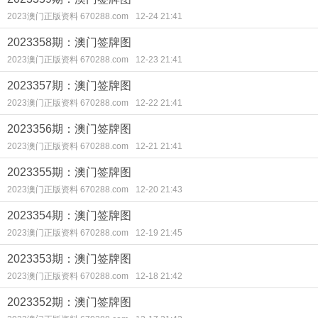
2023澳门正版资料 670288.com
12-24 21:41
2023358期：澳门签牌图
2023澳门正版资料 670288.com
12-23 21:41
2023357期：澳门签牌图
2023澳门正版资料 670288.com
12-22 21:41
2023356期：澳门签牌图
2023澳门正版资料 670288.com
12-21 21:41
2023355期：澳门签牌图
2023澳门正版资料 670288.com
12-20 21:43
2023354期：澳门签牌图
2023澳门正版资料 670288.com
12-19 21:45
2023353期：澳门签牌图
2023澳门正版资料 670288.com
12-18 21:42
2023352期：澳门签牌图