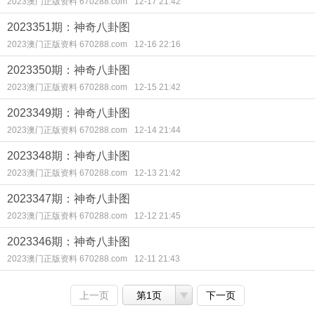
2023澳门正版资料 670288.com
12-17 21:42
2023351期：神奇八卦图
2023澳门正版资料 670288.com
12-16 22:16
2023350期：神奇八卦图
2023澳门正版资料 670288.com
12-15 21:42
2023349期：神奇八卦图
2023澳门正版资料 670288.com
12-14 21:44
2023348期：神奇八卦图
2023澳门正版资料 670288.com
12-13 21:42
2023347期：神奇八卦图
2023澳门正版资料 670288.com
12-12 21:45
2023346期：神奇八卦图
2023澳门正版资料 670288.com
12-11 21:43
上一页
第1页
下一页