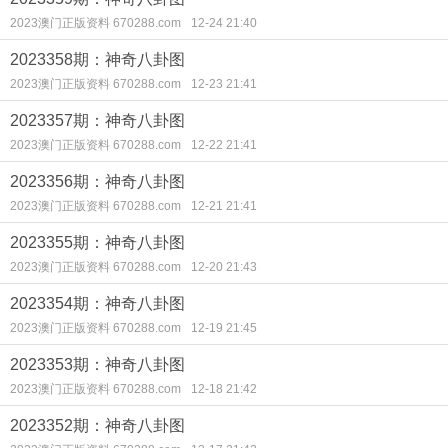
2023澳门正版资料 670288.com
12-24 21:40
2023358期：神奇八卦图
2023澳门正版资料 670288.com
12-23 21:41
2023357期：神奇八卦图
2023澳门正版资料 670288.com
12-22 21:41
2023356期：神奇八卦图
2023澳门正版资料 670288.com
12-21 21:41
2023355期：神奇八卦图
2023澳门正版资料 670288.com
12-20 21:43
2023354期：神奇八卦图
2023澳门正版资料 670288.com
12-19 21:45
2023353期：神奇八卦图
2023澳门正版资料 670288.com
12-18 21:42
2023352期：神奇八卦图